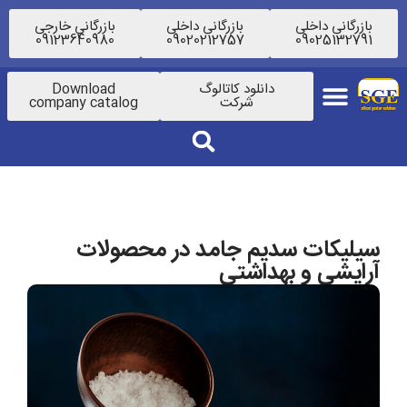
بازرگانی داخلی
بازرگانی داخلی
بازرگانی خارجی
09123640980
09020212757
09025132791
دانلود کاتالوگ
Download
شرکت
company catalog
سیلیکات سدیم جامد در محصولات
آرایشی و بهداشتی