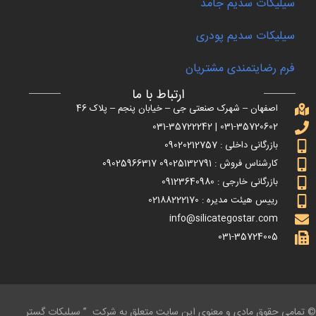
سیلیکات سدیم جامد
سیلیکات سدیم پودری
فرم رضایتمندی مشتریان
ارتباط با ما
اصفهان – شهرک صنعتی جی – خیابان پنجم – پلاک 46
031-35720602 | 031-35722242
بازرگانی داخلی : 09020212757
کارشناس فروش : 09025132791 09025966317
بازرگانی خارجی : 09123640980
رییس هیئت مدیره : 02188222170
info@silicategostar.com
031-35724005
© تمامی حقوق مادی و معنوی این سایت متعلق به شرکت ” سیلیکات گستر