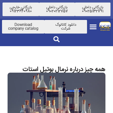
بازرگانی داخلی
بازرگانی داخلی
بازرگانی خارجی
09123640980
09020212757
09025132791
دانلود کاتالوگ
Download
شرکت
company catalog
همه چیز درباره نرمال بوتیل استات