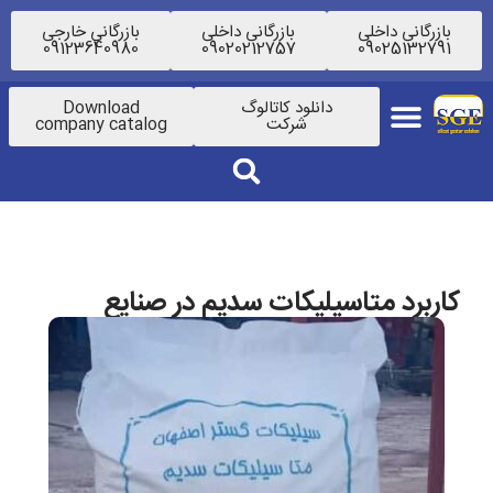
بازرگانی داخلی
بازرگانی داخلی
بازرگانی خارجی
09123640980
09020212757
09025132791
دانلود کاتالوگ
Download
شرکت
company catalog
کاربرد متاسیلیکات سدیم در صنایع