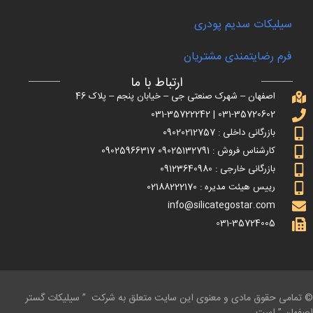
سیلیکات سدیم پودری
فرم رضایتمندی مشتریان
ارتباط با ما
اصفهان – شهرک صنعتی جی – خیابان پنجم – پلاک 46
031-35720602 | 031-35722242
بازرگانی داخلی : 09020212757
کارشناس فروش : 09025132791 09025966317
بازرگانی خارجی : 09123640980
رییس هیئت مدیره : 02188222170
info@silicategostar.com
031-35724005
© تمامی حقوق مادی و معنوی این سایت متعلق به شرکت ” سیلیکات گستر
اصفهان ” است.