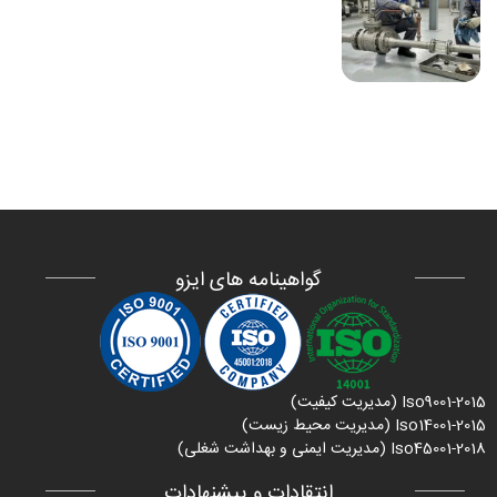
گواهینامه های ایزو
Iso9001-2015 (مدیریت کیفیت)
Iso14001-2015 (مدیریت محیط زیست)
Iso45001-2018 (مدیریت ایمنی و بهداشت شغلی)
انتقادات و پیشنهادات