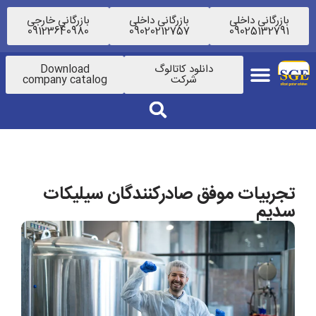
بازرگانی داخلی
بازرگانی داخلی
بازرگانی خارجی
09123640980
09020212757
09025132791
دانلود کاتالوگ
Download
شرکت
company catalog
تجربیات موفق صادرکنندگان سیلیکات
سدیم