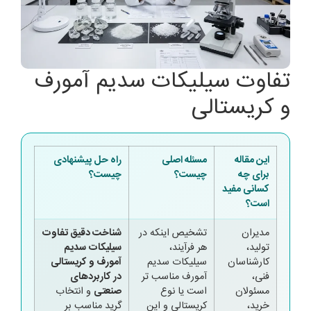
تفاوت سیلیکات سدیم آمورف
و کریستالی
این مقاله
مسئله اصلی
راه حل پیشنهادی
برای چه
چیست؟
چیست؟
کسانی مفید
است؟
مدیران
تشخیص اینکه در
شناخت دقیق تفاوت
تولید،
هر فرآیند،
سیلیکات سدیم
کارشناسان
سیلیکات سدیم
آمورف و کریستالی
فنی،
آمورف مناسب تر
در کاربردهای
مسئولان
است یا نوع
صنعتی
و انتخاب
خرید،
کریستالی و این
گرید مناسب بر