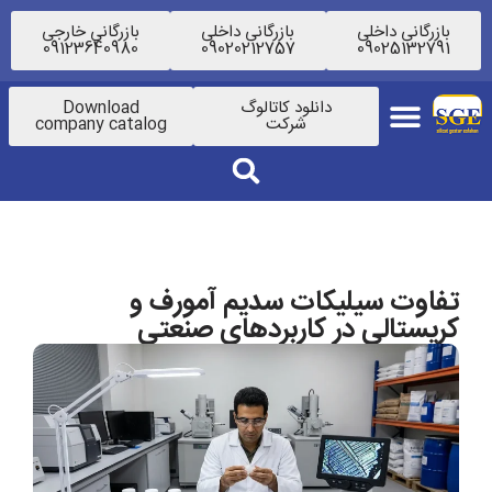
بازرگانی داخلی
بازرگانی داخلی
بازرگانی خارجی
09123640980
09020212757
09025132791
دانلود کاتالوگ
Download
شرکت
company catalog
تفاوت سیلیکات سدیم آمورف و
کریستالی در کاربردهای صنعتی