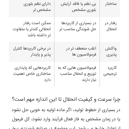
ساختار
بی نظم یا فاقد آرایش
دارای نظم بلوری
بلوری مشخص
مشخص تر
رفتار در
در بسیاری از کاربردها
ممکن است رفتار
انحلال
حل شوندگی مناسب تر
انحلالی کندتر یا متفاوت
تر داشته باشد
واکنش
اغلب منعطف تر در
در برخی کاربردها کنترل
پذیری
فرمولاسیون ها
پذیر و پایدار
کاربرد
فرمولاسیون هایی که به
کاربردهایی که پایداری
ترجیحی
توزیع و انحلال مناسب
ساختاری خاص اهمیت
نیاز دارند
دارد
چرا سرعت و کیفیت انحلال تا این اندازه مهم است؟
در بسیاری از خطوط تولید، اگر ماده اولیه به خوبی حل نشود
یا در زمان مشخص به فاز فعال فرآیند وارد نشود، کل فرمول
از تعادل خارج می شود. این موضوع در صنایع شوینده، برخی