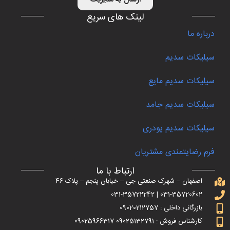
لینک های سریع
درباره ما
سیلیکات سدیم
سیلیکات سدیم مایع
سیلیکات سدیم جامد
سیلیکات سدیم پودری
فرم رضایتمندی مشتریان
ارتباط با ما
اصفهان – شهرک صنعتی جی – خیابان پنجم – پلاک 46
031-35720602 | 031-35722242
بازرگانی داخلی : 09020212757
کارشناس فروش : 09025132791 09025966317