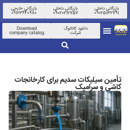
بازرگانی داخلی
بازرگانی داخلی
بازرگانی خارجی
09123640980
09020212757
09025132791
دانلود کاتالوگ
Download
شرکت
company catalog
تأمین سیلیکات سدیم برای کارخانجات
کاشی و سرامیک