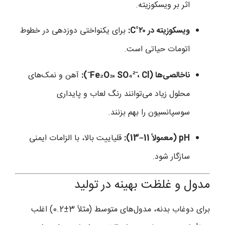
اثر بر ویسکوزیته.
ویسکوزیته در ۲۰°C:
برای یکنواختی دوزدهی در خطوط
اتومات حیاتی است.
ناخالصی‌ها (Fe₂O₃، SO₄²⁻، Cl⁻):
آهن و نمک‌های
محلول زیاد می‌توانند رنگ لعاب و پایداری
سوسپانسیون را بهم بزنند.
pH (معمولاً 11–13):
قلیاییت بالا، با الزامات ایمنی
سازگار شود.
مدول و غلظت بهینه در تولید
برای دوغاب بدنه، مدول‌های متوسط (مثلاً 3±0.2) اغلب