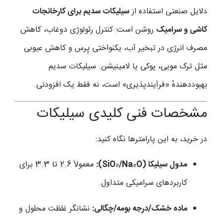
دلایل صنعتی استفاده از
سیلیکات سدیم برای کارخانجات
کاشی و سرامیک
روشن است: کنترل رئولوژی دوغاب، کاهش
مصرف انرژی در تبخیر آب، یکنواختی پِرس و کاهش عیوبی
مثل ترک مویی، پوکی یا لامینیشن. سیلیکات سدیم
بهبوددهندهٔ «فرآیندپذیری» است، نه فقط یک افزودنی.
مشخصات فنی کلیدی سیلیکات
در خرید، به این پارامترها نگاه کنید:
مدول سیلیکا (SiO₂/Na₂O):
معمولاً 2.6 تا 3.3 برای
کاربردهای سرامیکی متداول.
ماده خشک/درجه بومه/چگالی:
نشانگر غلظت محلول و