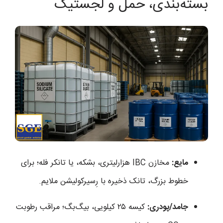
بسته‌بندی، حمل و لجستیک
مایع:
مخازن IBC هزارلیتری، بشکه، یا تانکر فله؛ برای
خطوط بزرگ، تانک ذخیره با رِسیرکولیشن ملایم.
جامد/پودری:
کیسه ۲۵ کیلویی، بیگ‌بگ؛ مراقب رطوبت