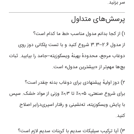
سر بزنید.
پرسش‌های متداول
۱) از کجا بدانم مدول مناسب خط ما کدام است؟
از مدول 2.6–3.3 شروع کنید و با تست پلکانی دوز روی
دوغاب مرجع، محدودهٔ بهینهٔ ویسکوزیته–جامد را بیابید. ثبات
بچ‌ها مهم‌تر از «بیشترین مدول» است.
۲) دوز اولیهٔ پیشنهادی برای دوغاب بدنه چقدر است؟
برای شروع صنعتی، ۰٫۰۵٪ تا ۰٫۳٪ وزنی از مواد خشک. سپس
با پایش ویسکوزیته، ته‌نشینی و رفتار اسپری‌درایر اصلاح
کنید.
۳) آیا ترکیب سیلیکات سدیم با کربنات سدیم لازم است؟