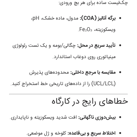
چک‌لیست ساده برای هر بچ ورودی:
برگه آنالیز (COA):
مدول، ماده خشک، pH،
ویسکوزیته، Fe₂O₃.
تأیید سریع در محل:
چگالی/بومه و یک تست رئولوژی
مینیاتوری روی دوغاب استاندارد.
مقایسه با مرجع داخلی:
محدوده‌های پذیرش
(UCL/LCL) را از داده‌های تاریخی خط استخراج کنید.
خطاهای رایج در کارگاه
بیش‌دوزی ناگهانی:
افت شدید ویسکوزیته و ناپایداری.
اختلاط سریع و بی‌قاعده:
کلوخه و ژل موضعی.